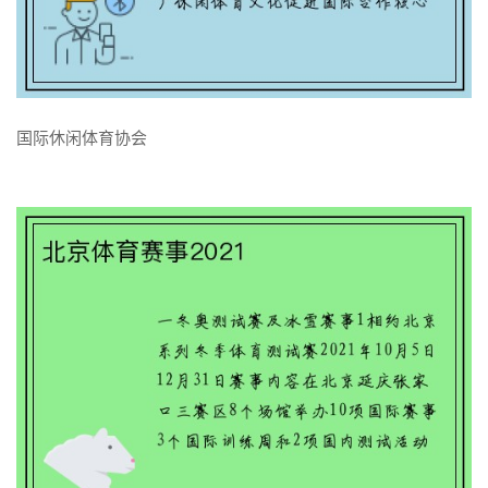
国际休闲体育协会
国际休闲体育协会