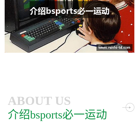
ABOUT US
介绍bsports必一运动