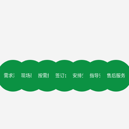
需求沟通
现场勘查
按需报价
签订合同
安排生产
指导安装
售后服务