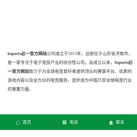
bsports必一官方网站
公司成立于2015年，总部位于山东省济南市，
是一家专注于电子竞技产业的综合性公司。自成立以来，
bsports必
一官方网站
致力于为全球电竞爱好者提供顶尖的赛事平台、优质的
游戏内容以及全方位的电竞服务，逐步成为中国乃至全球电竞行业
的重要力量。
公司秉承“电竞无界，传奇永存”的理念，依托创新的技术、专业的
团队和深厚的行业经验，成功打造了多个电竞赛事平台，承办了诸
如《英雄联盟》、《DOTA2》、《CS:GO》等国际知名游戏的赛
首页
电话
联系
事，吸引了大量的观众和参赛者。
bsports必一官方网站
在赛事组织
和运营方面积累了丰富的经验，逐渐成为国内外各大电竞品牌合作